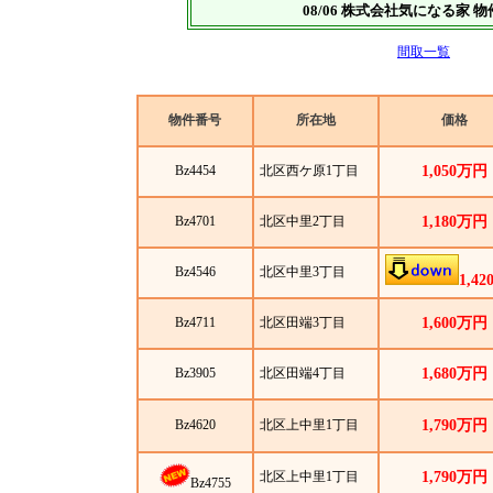
08/06 株式会社気になる
間取一覧
物件番号
所在地
価格
Bz4454
北区西ケ原1丁目
1,050万円
Bz4701
北区中里2丁目
1,180万円
Bz4546
北区中里3丁目
1,4
Bz4711
北区田端3丁目
1,600万円
Bz3905
北区田端4丁目
1,680万円
Bz4620
北区上中里1丁目
1,790万円
北区上中里1丁目
1,790万円
Bz4755